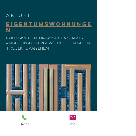
AKTUELL
EIGENTUMSWOHNUNGE
N
EXKLUSIVE EIENTUMSWOHNUNGEN ALS
ANLAGE IN AUSSERGEWÖHNLICHEN LAGEN
PROJEKTE ANSEHEN
Phone
Email
AKTUELL