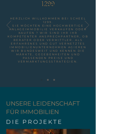
HERZLICH WILLKOMMEN BEI SCHEEL
1299.
SIE MÖCHTEN EINE HOCHWERTIGE
ANLAGEIMMOBILIE VERKAUFEN ODER
KAUFEN ? WIR SIND IHR IHR
KOMPETENTER ANSPRECHPARTNER, OB
BERATER ODER VERMITTLER. ALS
ERFAHRENES UND GUT VERNETZTES
IMMOBILIENUNTERNEHMEN AGIEREN
WIR BUNDESWEIT UND KENNEN DIE
MÄRKTE, GEGEBENHEITEN UND
PASSENDEN PREISE UND
VERMARKTUNGSSTRATEGIEN.
UNSERE LEIDENSCHAFT
FÜR IMMOBILIEN
DIE PROJEKTE